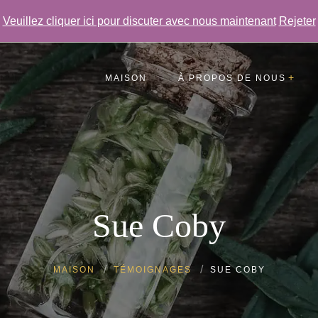
Veuillez cliquer ici pour discuter avec nous maintenant
Rejeter
MAISON
À PROPOS DE NOUS
Témoignages
FAQ
Galerie
Sue Coby
MAISON
TÉMOIGNAGES
SUE COBY