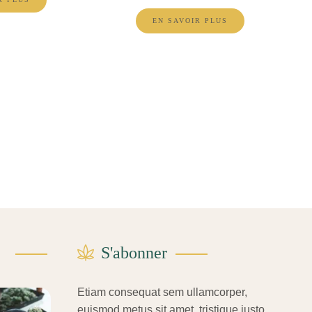
EN SAVOIR PLUS
S'abonner
Etiam consequat sem ullamcorper,
euismod metus sit amet, tristique justo.