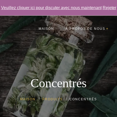
Veuillez cliquer ici pour discuter avec nous maintenant
Rejeter
MAISON
À PROPOS DE NOUS
Témoignages
FAQ
Galerie
Concentrés
MAISON
PRODUITS
CONCENTRÉS