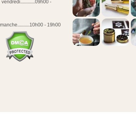
vendredi............09h00 -
manche..........10h00 - 19h00