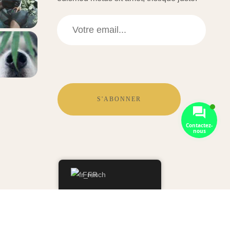
S'ABONNER
Contactez-
nous
French