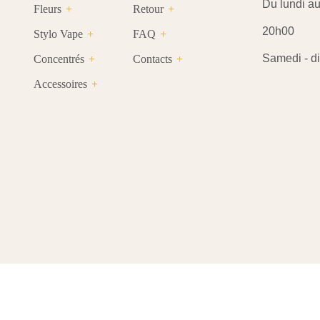
Du lundi au 
Fleurs
Retour
20h00
Stylo Vape
FAQ
Samedi - di
Concentrés
Contacts
Accessoires
Mauvaise herbe de Saigon
© All Rights Reserved - 2021 - 2025