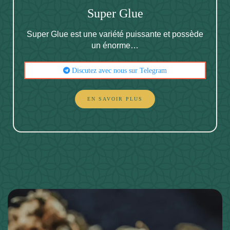
Noté
Super Glue
5.00
sur 5
Super Glue est une variété puissante et possède
un énorme…
Discutez avec nous sur Telegram
EN SAVOIR PLUS