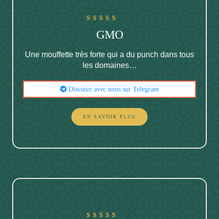
Noté
GMO
5.00
sur 5
Une mouffette très forte qui a du punch dans tous
les domaines…
Discutez avec nous sur Telegram
EN SAVOIR PLUS