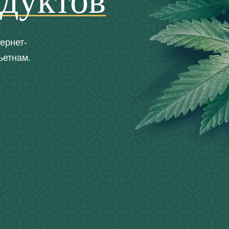
дуктов
ернет-
ьетнам.