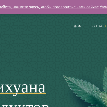
уйста, нажмите здесь, чтобы поговорить с нами сейчас
Уво
ДОМ
О НАС
Отзывы
Часто задаваемые 
Галерея
ихуана