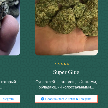
Оценка
Super Glue
5.00
из 5
, который
Суперклей — это мощный штамм,
х…
обладающий колоссальными...
 Telegram
Пообщайтесь с нами в Telegram