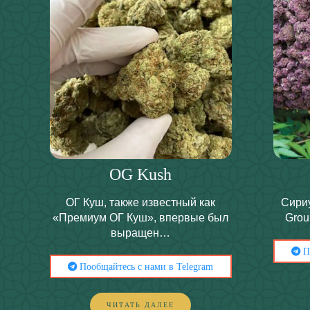
OG Kush
ОГ Куш, также известный как
Сириу
«Премиум ОГ Куш», впервые был
Gro
выращен…
По
Пообщайтесь с нами в Telegram
ЧИТАТЬ ДАЛЕЕ