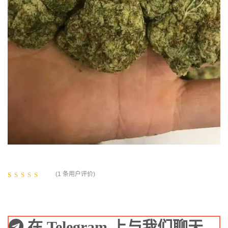
(
1
条用户评价)
评级
1
5.00
/
5，已有
位客
户进行了评
价
在 Telegram 上与我们聊天