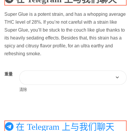
Super Glue is a potent strain, and has a whopping average
THC level of 28%. If you’re not careful with a strain like
Super Glue, you’ll be stuck to the couch like glue thanks to
its heavily sedating effects. Besides that, this strain has a
spicy and citrusy flavor profile, for an ultra earthy and
refreshing smoke.
重量
清除
在 Telegram 上与我们聊天