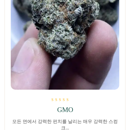
5점 만점에
GMO
5.00
로 평가됨
모든 면에서 강력한 펀치를 날리는 매우 강력한 스컹
크...