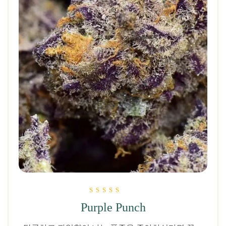
5점 만점에
Purple Punch
5.00
로 평가됨