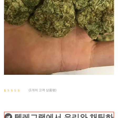
(
1
개의 고객 상품평)
5.00
1
개의 고
객 평가를 기
준으로 5점
만점에
점으
로 평가됨
텔레그램에서 우리와 채팅하