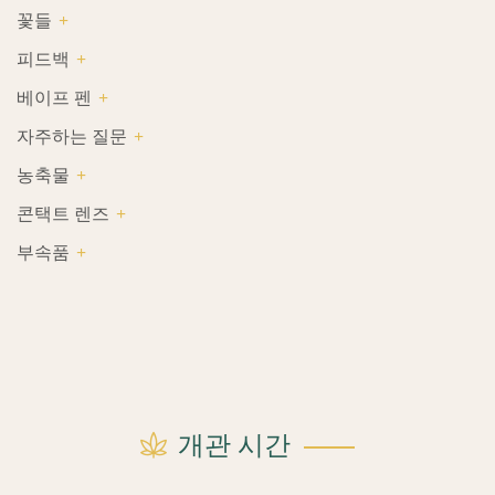
꽃들
피드백
베이프 펜
자주하는 질문
농축물
콘택트 렌즈
부속품
개관 시간