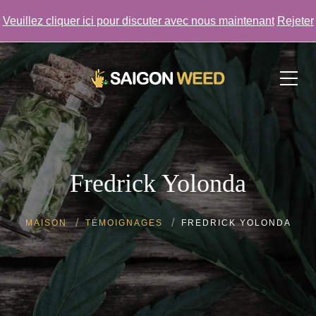
Veuillez cliquer ici pour discuter avec nous maintenant
Rejeter
Cliquez ici pour discuter avec nous MAINTENANT !
Fredrick Yolonda
MAISON
TÉMOIGNAGES
FREDRICK YOLONDA