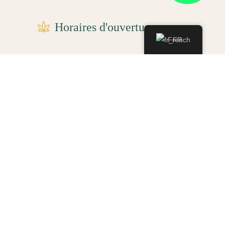
Horaires d'ouvertures
French
Du lundi au vendredi............09h00 - 20h00
Samedi - dimanche..........10h00 - 19h00
Photos récentes