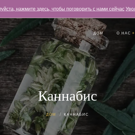
уйста, нажмите здесь, чтобы поговорить с нами сейчас
Уво
ДОМ
О НАС
Отзывы
Часто задаваемые 
Галерея
Каннабис
ДОМ
КАННАБИС