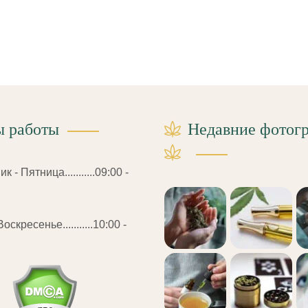
ы работы
Недавние фотог
 - Пятница...........09:00 -
оскресенье...........10:00 -