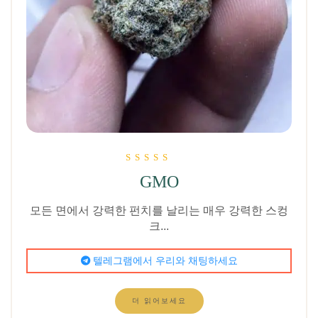
5점 만점에
GMO
5.00
로 평가됨
모든 면에서 강력한 펀치를 날리는 매우 강력한 스컹
크...
텔레그램에서 우리와 채팅하세요
더 읽어보세요