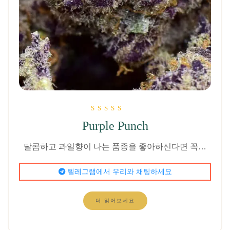
5점 만점에
Purple Punch
5.00
로 평가됨
달콤하고 과일향이 나는 품종을 좋아하신다면 꼭…
텔레그램에서 우리와 채팅하세요
더 읽어보세요