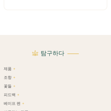
탐구하다
제품
조항
꽃들
피드백
베이프 펜