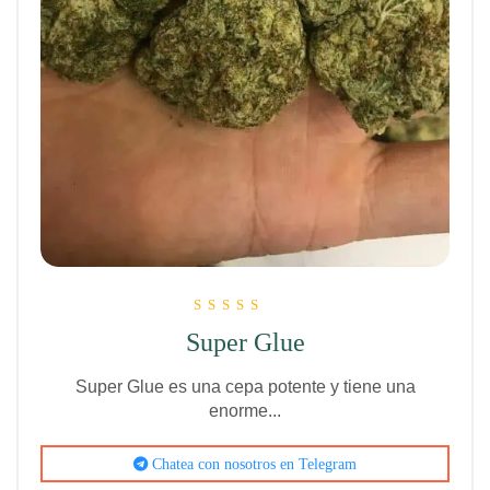
Clasificado
Super Glue
5.00
de 5
Super Glue es una cepa potente y tiene una
enorme...
Chatea con nosotros en Telegram