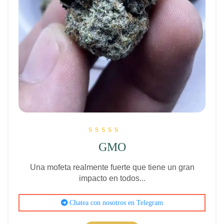
Clasificado
GMO
5.00
de 5
Una mofeta realmente fuerte que tiene un gran
impacto en todos...
Chatea con nosotros en Telegram