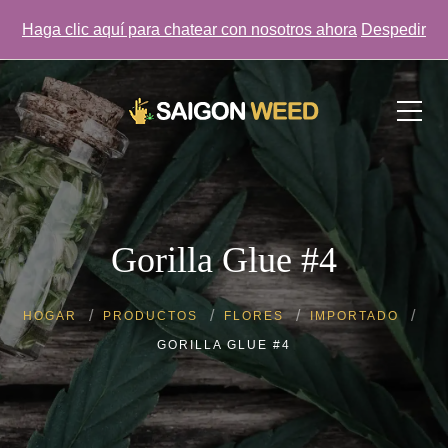
Haga clic aquí para chatear con nosotros ahora
Despedir
¡Haga clic aquí para chatear con nosotros AHORA!
Gorilla Glue #4
HOGAR
PRODUCTOS
FLORES
IMPORTADO
GORILLA GLUE #4