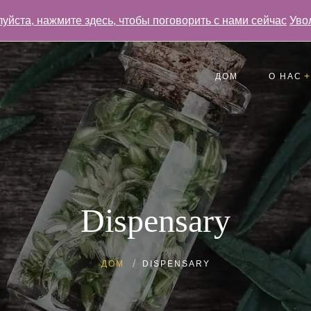
уйста, нажмите здесь, чтобы поговорить с нами сейчас
Уво
ДОМ
О НАС
Отзывы
Часто задаваемые 
Галерея
Dispensary
ДОМ
DISPENSARY