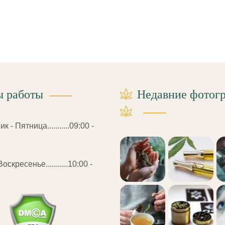
ы работы
Недавние фотог
 - Пятница...........09:00 -
оскресенье...........10:00 -