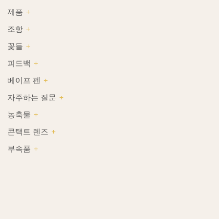
제품
조항
꽃들
피드백
베이프 펜
자주하는 질문
농축물
콘택트 렌즈
부속품