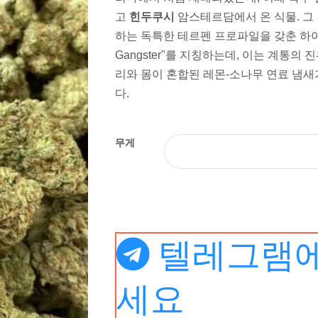
고
힌두쿠시
암스테르담에서 온 식물. 그 
하는 독특한 테르펜 프로파일을 갖춘 하이브리
Gangster"를 지칭하는데, 이는 계통의 
리와 몸이 혼합된 레몬-소나무 연료 냄새
다.
무게
텔레그램에
세요