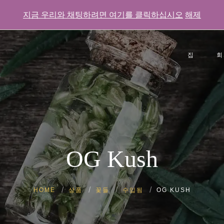
지금 우리와 채팅하려면 여기를 클릭하십시오
해제
집
회
사용후기
자주하는 질
갤러리
OG Kush
HOME
상품
꽃들
수입됨
OG KUSH