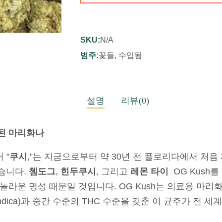
SKU:
N/A
범주:
꽃들
,
수입됨
설명
리뷰(0)
수입된 마리화나
 "
쿠시
,”는 지금으로부터 약 30년 전 플로리다에서 처음
습니다.
쳄도그
,
힌두쿠시
, 그리고
레몬 타이
OG Kush
놀라운 명성 때문일 것입니다. OG Kush는 의료용 마
5% Indica)과 중간 수준의 THC 수준을 갖춘 이 균주가 