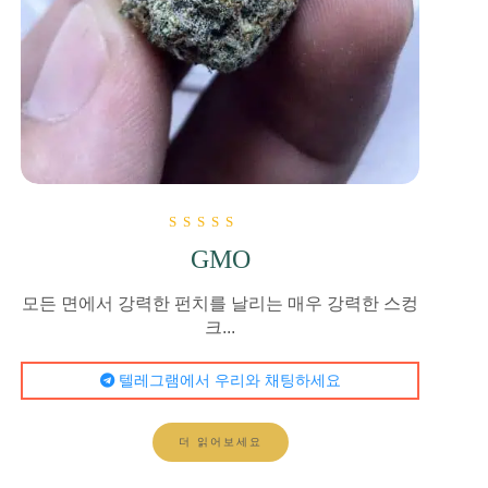
5점 만점에
GMO
5.00
로 평가됨
모든 면에서 강력한 펀치를 날리는 매우 강력한 스컹
크...
텔레그램에서 우리와 채팅하세요
더 읽어보세요