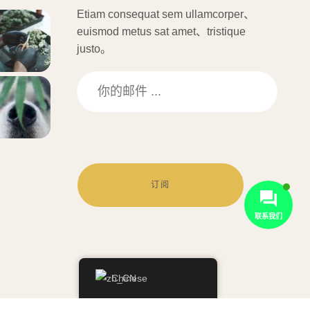
Etiam consequat sem ullamcorper、
euismod metus sat amet、tristique
justo。
订阅
联系我们
Chinese