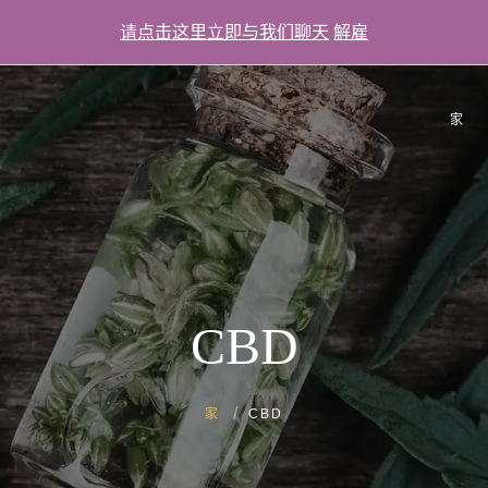
请点击这里立即与我们聊天
解雇
家
感言
常问问
画廊
CBD
家
CBD