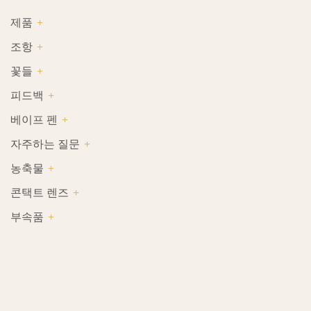
제품
조항
꽃들
피드백
베이프 펜
자주하는 질문
농축물
콘택트 렌즈
부속품